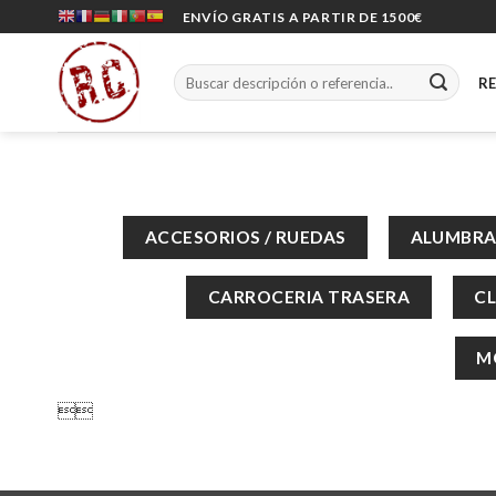
Skip
ENVÍO GRATIS A PARTIR DE 1500€
to
content
Buscar
R
por:
