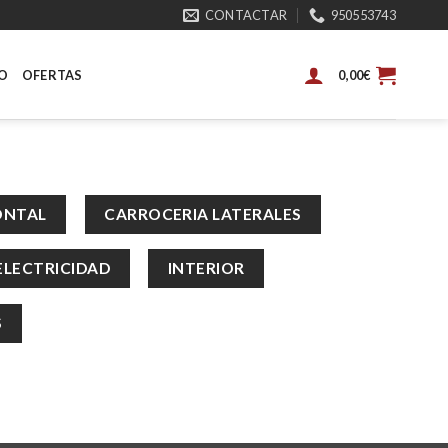
CONTACTAR
950553743
O
OFERTAS
0,00
€