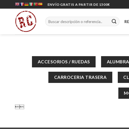
Skip
ENVÍO GRATIS A PARTIR DE 1500€
to
content
Buscar
R
por:
