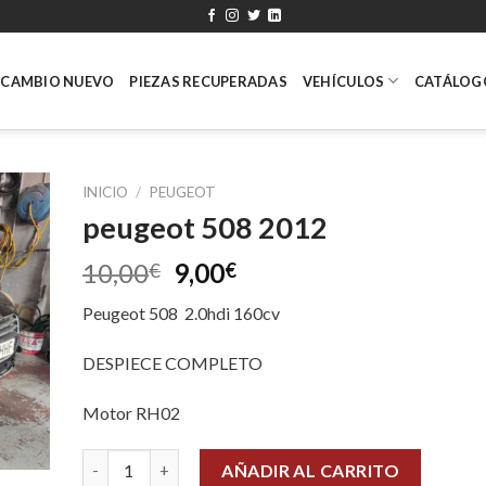
ECAMBIO NUEVO
PIEZAS RECUPERADAS
VEHÍCULOS
CATÁLOG
INICIO
/
PEUGEOT
peugeot 508 2012
10,00
9,00
€
€
Peugeot 508 2.0hdi 160cv
DESPIECE COMPLETO
Motor RH02
peugeot 508 2012 cantidad
AÑADIR AL CARRITO