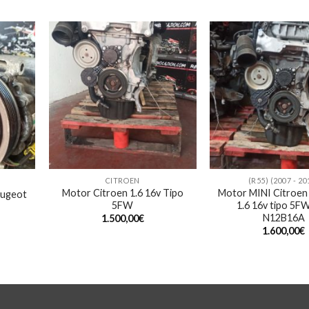
CITROEN
(R55) (2007 - 20
Motor Citroen 1.6 16v Tipo
Motor MINI Citroen
eugeot
5FW
1.6 16v tipo 5F
N12B16A
1.500,00
€
1.600,00
€