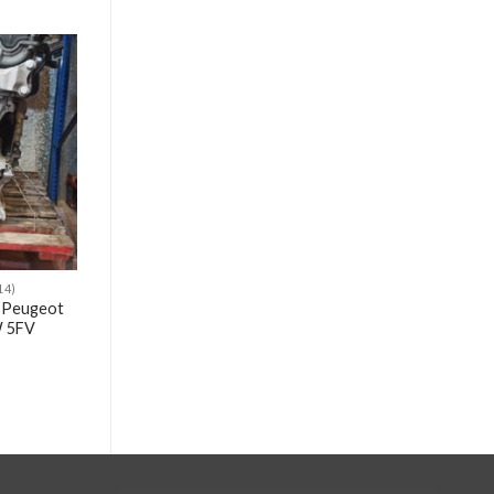
14)
 Peugeot
W 5FV