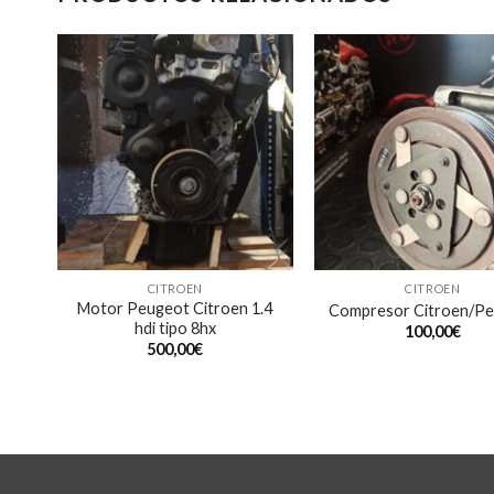
CITROEN
CITROEN
Motor Peugeot Citroen 1.4
X
Compresor Citroen/P
hdi tipo 8hx
100,00
€
500,00
€