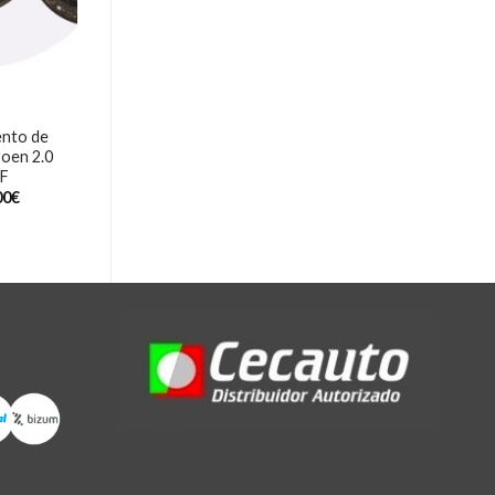
ento de
roen 2.0
F
00
€