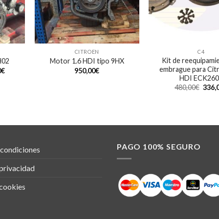
CITROEN
C4
Kit de reequipami
H02
Motor 1.6 HDI tipo 9HX
embrague para Cit
0
€
950,00
€
HDI ECK260
480,00
€
336,
PAGO 100% SEGURO
 condiciones
 privacidad
 cookies