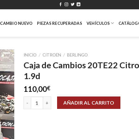
ECAMBIO NUEVO
PIEZAS RECUPERADAS
VEHÍCULOS
CATÁLOG
INICIO
/
CITROEN
/
BERLINGO
Caja de Cambios 20TE22 Citr
1.9d
110,00
€
Caja de Cambios 20TE22 Citroen 1.9d cantidad
AÑADIR AL CARRITO