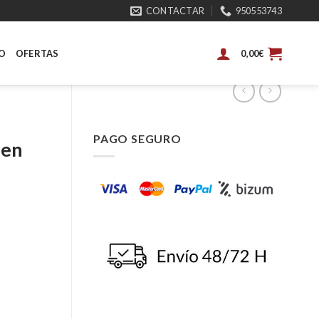
CONTACTAR
950553743
O
OFERTAS
0,00
€
PAGO SEGURO
oen