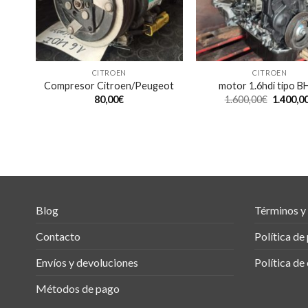
CITROEN
CITROEN
ño
Compresor Citroen/Peugeot
motor 1.6hdi tipo B
80,00
€
1.600,00
€
1.400,0
Blog
Términos y
Contacto
Política de
Envíos y devoluciones
Política de
Métodos de pago